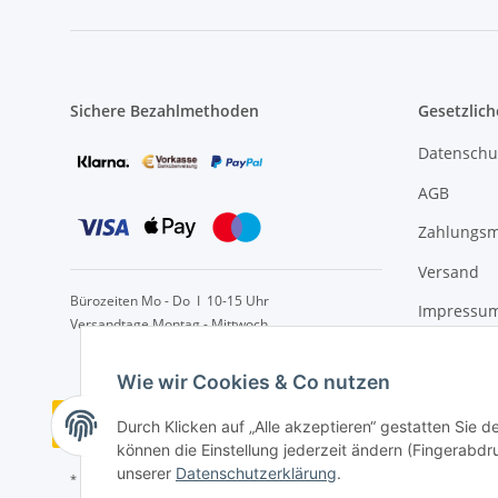
Sichere Bezahlmethoden
Gesetzlich
Datenschu
AGB
Zahlungsm
Versand
Bürozeiten Mo - Do I 10-15 Uhr
Impressu
Versandtage Montag - Mittwoch
Widerrufs
Wie wir Cookies & Co nutzen
Vertrag widerrufen
Durch Klicken auf „Alle akzeptieren“ gestatten Sie d
können die Einstellung jederzeit ändern (Fingerabdru
unserer
Datenschutzerklärung
.
* Alle Preise inkl. gesetzlicher USt., zzgl.
Versand