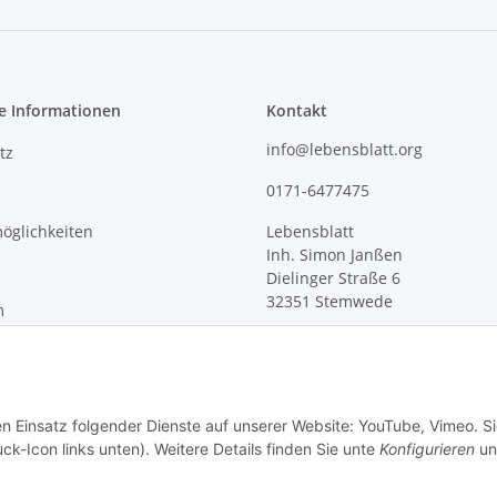
e Informationen
Kontakt
info@lebensblatt.org
tz
0171-6477475
öglichkeiten
Lebensblatt
Inh. Simon Janßen
Dielinger Straße 6
32351 Stemwede
m
recht
en Einsatz folgender Dienste auf unserer Website: YouTube, Vimeo. S
ck-Icon links unten). Weitere Details finden Sie unte
Konfigurieren
un