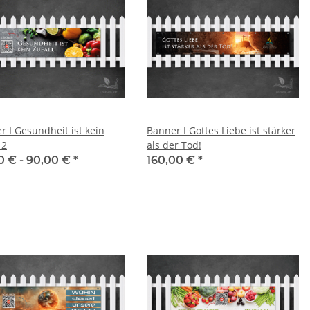
r I Gesundheit ist kein
Banner I Gottes Liebe ist stärker
 2
als der Tod!
0 € -
90,00 €
*
160,00 €
*