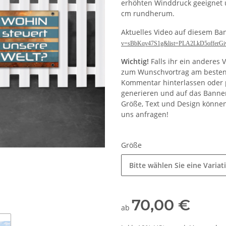
erhöhten Winddruck geeignet 
cm rundherum.
Aktuelles Video auf diesem Ba
v=sBbKqv47S1g&list=PLA2LkD5offer
Wichtig!
Falls ihr ein anderes 
zum Wunschvortrag am besten d
Kommentar hinterlassen oder p
generieren und auf das Banne
Größe, Text und Design könne
uns anfragen!
Größe
Bitte wählen Sie eine Variat
70,00 €
ab