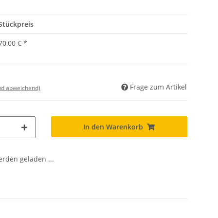
Stückpreis
70,00 €
*
Frage zum Artikel
nd abweichend)
In den Warenkorb
den geladen ...