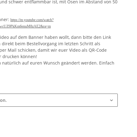
und schwer entflammbar ist, mit Ösen im Abstand von 50
nner:
https://m.youtube.com/watch?
GiwcUZ9PkKm6enuM8zAE2&ra=m
Video auf dem Banner haben wollt, dann bitte den Link
irekt beim Bestellvorgang im letzten Schritt als
er Mail schicken, damit wir euer Video als QR-Code
r drucken können!
n natürlich auf euren Wunsch geändert werden. Einfach
ion.