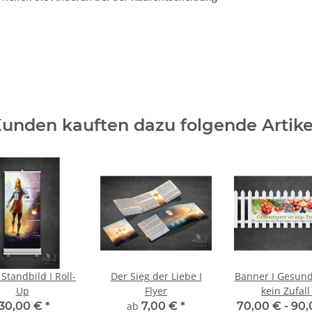
unden kauften dazu folgende Artike
Standbild I Roll-
Der Sieg der Liebe I
Banner I Gesundh
Up
Flyer
kein Zufall
130,00 €
*
ab
7,00 €
*
70,00 € -
90,