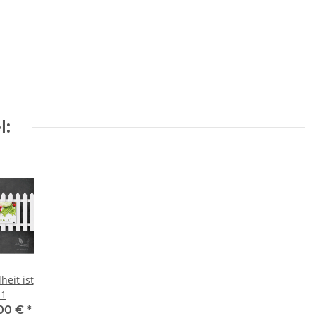
l:
eit ist
 1
00 €
*