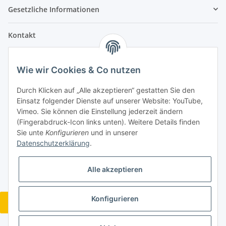
Gesetzliche Informationen
Kontakt
info@lebensblatt.org
Wie wir Cookies & Co nutzen
0171-6477475
Lebensblatt
Durch Klicken auf „Alle akzeptieren“ gestatten Sie den
Inh. Simon Janßen
Einsatz folgender Dienste auf unserer Website: YouTube,
Dielinger Straße 6
Vimeo. Sie können die Einstellung jederzeit ändern
32351 Stemwede
(Fingerabdruck-Icon links unten). Weitere Details finden
Sie unte
Konfigurieren
und in unserer
Telegram
Datenschutzerklärung
.
Alle akzeptieren
Konfigurieren
Vertrag widerrufen