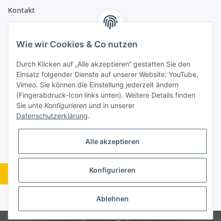
Kontakt
info@lebensblatt.org
Wie wir Cookies & Co nutzen
0171-6477475
Lebensblatt
Durch Klicken auf „Alle akzeptieren“ gestatten Sie den
Inh. Simon Janßen
Einsatz folgender Dienste auf unserer Website: YouTube,
Dielinger Straße 6
Vimeo. Sie können die Einstellung jederzeit ändern
32351 Stemwede
(Fingerabdruck-Icon links unten). Weitere Details finden
Sie unte
Konfigurieren
und in unserer
Telegram
Datenschutzerklärung
.
Alle akzeptieren
Konfigurieren
Vertrag widerrufen
* Alle Preise inkl. gesetzlicher USt., zzgl.
Versand
Ablehnen