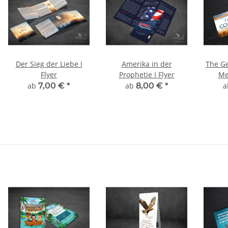
Der Sieg der Liebe I
Amerika in der
The Ge
Flyer
Prophetie I Flyer
Me
V
ab
7,00 €
*
ab
8,00 €
*