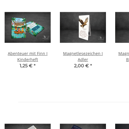
Abenteuer mit Finn I
Magnetlesezeichen I
Magne
Kinderheft
Adler
B
1,25 €
*
2,00 €
*