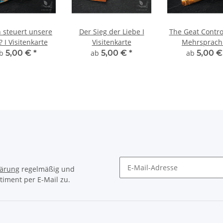
 steuert unsere
Der Sieg der Liebe I
The Geat Contro
? I Visitenkarte
Visitenkarte
Mehrsprachi
Visitenkar
ab
5,00 €
*
ab
5,00 €
*
ab
5,00 
lärung
regelmäßig und
timent per E-Mail zu.