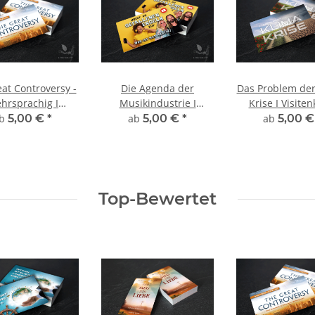
at Controversy -
Die Agenda der
Das Problem der
hrsprachig I
Musikindustrie I
Krise I Visiten
isitenkarte
Visitenkarte
ab
5,00 €
*
ab
5,00 €
*
ab
5,00 
Top-Bewertet