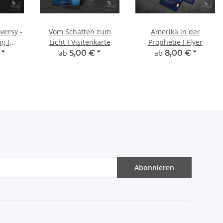
versy -
Vom Schatten zum
Amerika in der
g I
Licht I Visitenkarte
Prophetie I Flyer
te
€
*
ab
5,00 €
*
ab
8,00 €
*
Abonnieren