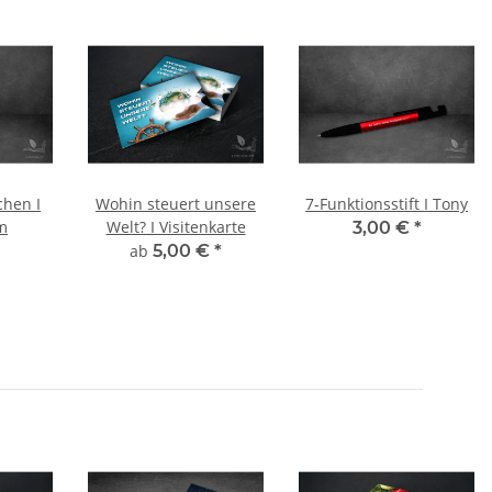
chen I
Wohin steuert unsere
7-Funktionsstift I Tony
m
Welt? I Visitenkarte
3,00 €
*
ab
5,00 €
*