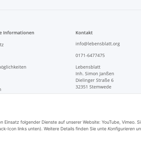
e Informationen
Kontakt
info@lebensblatt.org
tz
0171-6477475
öglichkeiten
Lebensblatt
Inh. Simon Janßen
Dielinger Straße 6
32351 Stemwede
m
recht
en Einsatz folgender Dienste auf unserer Website: YouTube, Vimeo. S
ck-Icon links unten). Weitere Details finden Sie unte
Konfigurieren
un