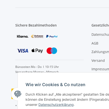
Sichere Bezahlmethoden
Gesetzlich
Datenschu
AGB
Zahlungsm
Versand
Bürozeiten Mo - Do I 10-15 Uhr
Impressu
Versandtage Montag - Mittwoch
Widerrufs
Wie wir Cookies & Co nutzen
Vertrag widerrufen
Durch Klicken auf „Alle akzeptieren“ gestatten Sie d
können die Einstellung jederzeit ändern (Fingerabdru
unserer
Datenschutzerklärung
.
* Alle Preise inkl. gesetzlicher USt., zzgl.
Versand