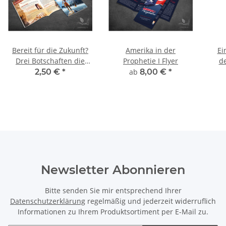
Bereit für die Zukunft?
Amerika in der
Ei
Drei Botschaften die
Prophetie I Flyer
de
dein Leben verändern! -
2,50 €
*
ab
8,00 €
*
Broschüre
Newsletter Abonnieren
Bitte senden Sie mir entsprechend Ihrer
Datenschutzerklärung
regelmäßig und jederzeit widerruflich
Informationen zu Ihrem Produktsortiment per E-Mail zu.