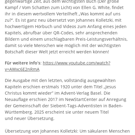
gegenwärtige Zeit, aus dem wichtigsten Buch (Der große
Kampf / Vom Schatten zum Licht) von Ellen G. White, findet
ihr in diesem wertvollem Verteilheft „Was kommt auf uns
zu?“. Es ist ganz neu übersetzt von Johannes Kolletzki, mit
hochwertigem Hörbuch und Videos zum Anfang eines jeden
Kapitels, abrufbar über QR-Codes, sehr ansprechenden
Bildern und einem unschlagbaren Preis-Leistungsverhältnis,
damit so viele Menschen wie möglich mit der wichtigsten
Botschaft dieser Welt jetzt erreicht werden können!
Für weitere Info’s
:
https://www.youtube.com/watch?
v=AWxc6E2nRmA
Die Ausgabe mit den letzten, vollständig ausgewählten
Kapiteln erschien erstmals 1920 unter dem Titel „Jesus
Christus kommt wieder” im Advent-Verlag Basel. Die
Neuauflage erschien 2017 im NewStartCenter auf Anregung
der Gemeinschaft der Siebent-Tags-Adventisten in Baden-
Württemberg. 2025 erscheint sie unter neuem Titel
und neuer Übersetzung.
Übersetzung von Johannes Kolletzki: Um säkularen Menschen