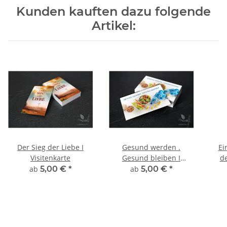
Kunden kauften dazu folgende
Artikel:
Der Sieg der Liebe I
Gesund werden .
Ei
Visitenkarte
Gesund bleiben I
de
Visitenkarte
ab
5,00 €
*
ab
5,00 €
*