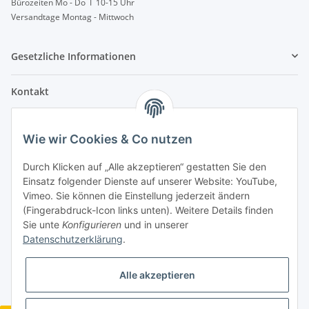
Bürozeiten Mo - Do I 10-15 Uhr
Versandtage Montag - Mittwoch
Gesetzliche Informationen
Kontakt
info@lebensblatt.org
Wie wir Cookies & Co nutzen
0171-6477475
Lebensblatt
Durch Klicken auf „Alle akzeptieren“ gestatten Sie den
Inh. Simon Janßen
Einsatz folgender Dienste auf unserer Website: YouTube,
Dielinger Straße 6
Vimeo. Sie können die Einstellung jederzeit ändern
32351 Stemwede
(Fingerabdruck-Icon links unten). Weitere Details finden
Sie unte
Konfigurieren
und in unserer
Telegram
Datenschutzerklärung
.
Alle akzeptieren