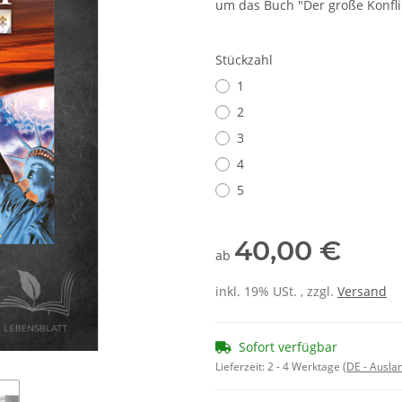
um das Buch "Der große Konfli
Stückzahl
1
2
3
4
5
40,00 €
ab
inkl. 19% USt. , zzgl.
Versand
Sofort verfügbar
Lieferzeit:
2 - 4 Werktage
(DE - Ausla