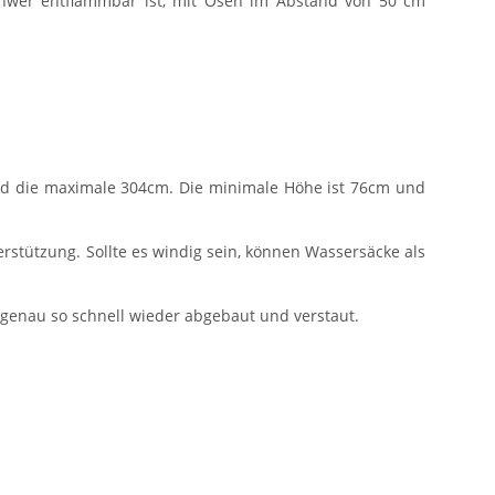
chwer entflammbar ist, mit Ösen im Abstand von 50 cm
 und die maximale 304cm. Die minimale Höhe ist 76cm und
erstützung. Sollte es windig sein, können Wassersäcke als
 genau so schnell wieder abgebaut und verstaut.