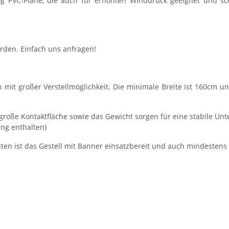
10g PVC-Plane, die auch für erhöhten Winddruck geeignet und s
rden. Einfach uns anfragen!
 mit großer Verstellmöglichkeit. Die minimale Breite ist 160cm
 große Kontaktfläche sowie das Gewicht sorgen für eine stabile Unt
ng enthalten)
uten ist das Gestell mit Banner einsatzbereit und auch mindestens