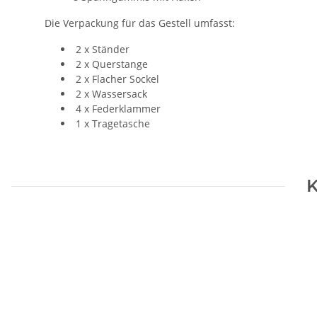
Die Verpackung für das Gestell umfasst:
2 x Ständer
2 x Querstange
2 x Flacher Sockel
2 x Wassersack
4 x Federklammer
1 x Tragetasche
K