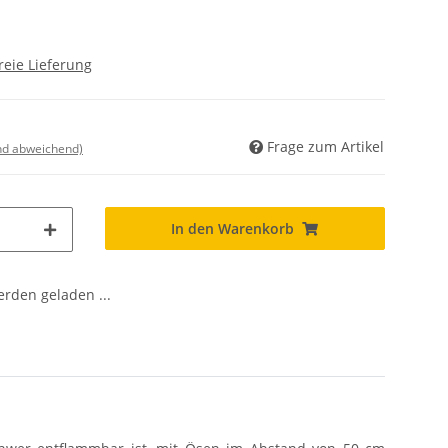
reie Lieferung
Frage zum Artikel
nd abweichend)
In den Warenkorb
den geladen ...