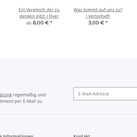
Ein Vergleich der zu
Was kommt auf uns zu?
denken gibt! I Flyer
I Verteilheft
ab
8,00 €
*
3,00 €
*
lärung
regelmäßig und
timent per E-Mail zu.
e Informationen
Kontakt