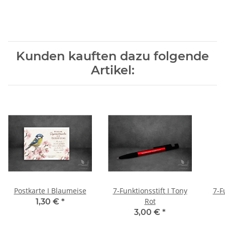
Kunden kauften dazu folgende
Artikel:
Postkarte I Blaumeise
7-Funktionsstift I Tony
7-F
Rot
1,30 €
*
3,00 €
*