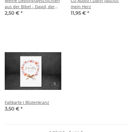
Meine Lieblingsgeschichten
CD Audio I Dann jauchzt
aus der Bibel - David, der
mein Herz
Jüngste I Heft
2,50 €
*
11,95 €
*
Faltkarte I Blütenkranz
3,50 €
*