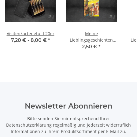
Visitenkartenetui I 20er
Meine
Lieblingsgeschichten
Li
7,20 € -
8,00 €
*
aus der Bibel - David,
aus 
2,50 €
*
der Jüngste I Heft
no
Newsletter Abonnieren
Bitte senden Sie mir entsprechend Ihrer
Datenschutzerklärung
regelmäßig und jederzeit widerruflich
Informationen zu Ihrem Produktsortiment per E-Mail zu.