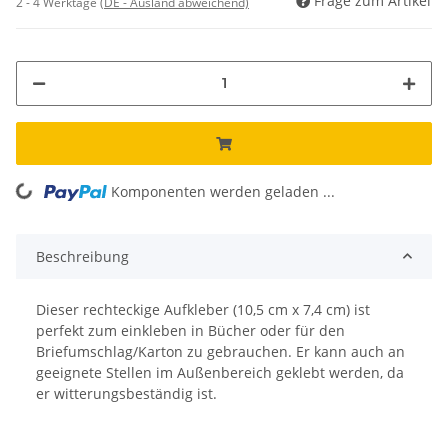
Frage zum Artikel
2 - 4 Werktage
(DE - Ausland abweichend)
oading...
Komponenten werden geladen ...
Beschreibung
Dieser rechteckige Aufkleber (10,5 cm x 7,4 cm) ist
perfekt zum einkleben in Bücher oder für den
Briefumschlag/Karton zu gebrauchen. Er kann auch an
geeignete Stellen im Außenbereich geklebt werden, da
er witterungsbeständig ist.