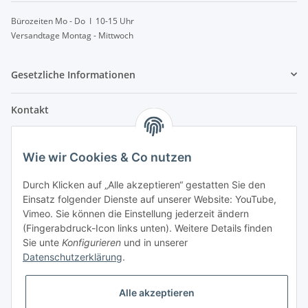
Bürozeiten Mo - Do I 10-15 Uhr
Versandtage Montag - Mittwoch
Gesetzliche Informationen
Kontakt
info@lebensblatt.org
Wie wir Cookies & Co nutzen
0171-6477475
Lebensblatt
Durch Klicken auf „Alle akzeptieren“ gestatten Sie den
Inh. Simon Janßen
Einsatz folgender Dienste auf unserer Website: YouTube,
Dielinger Straße 6
Vimeo. Sie können die Einstellung jederzeit ändern
32351 Stemwede
(Fingerabdruck-Icon links unten). Weitere Details finden
Sie unte
Konfigurieren
und in unserer
Telegram
Datenschutzerklärung
.
Alle akzeptieren