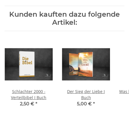
Kunden kauften dazu folgende
Artikel:
Schlachter 2000 -
Der Sieg der Liebe I
Was 
Verteilbibel I Buch
Buch
2,50 €
*
5,00 €
*