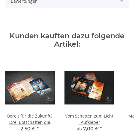
Bewertungen
Kunden kauften dazu folgende
Artikel:
Bereit für die Zukunft?
Vom Schatten zum Licht
Ma
Drei Botschaften die
I Aufkleber
dein Leben verändern! -
2,50 €
*
ab
7,00 €
*